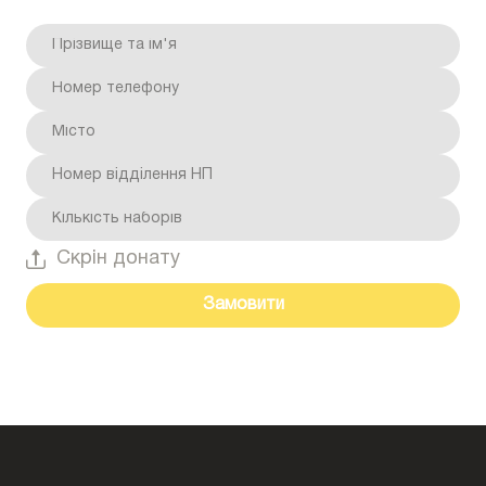
Скрін донату
Замовити