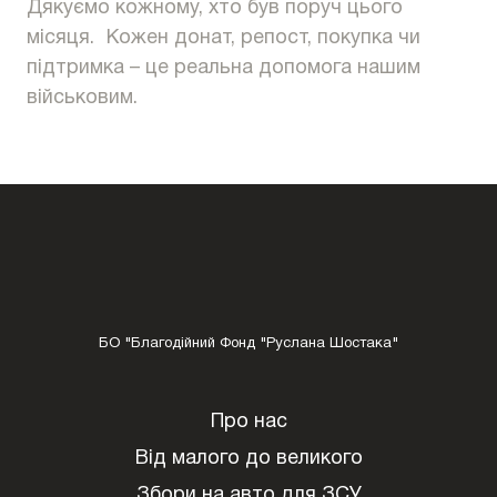
Дякуємо кожному, хто був поруч цього
місяця. Кожен донат, репост, покупка чи
підтримка – це реальна допомога нашим
військовим.
БО "Благодійний Фонд "Руслана Шостака"
Про нас
Від малого до великого
Збори на авто для ЗСУ