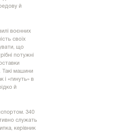
редову й
вилі воєнних
ість своїх
увати, що
рібні потужні
доставки
. Такі машини
 і «гинуть» в
рідко й
нспортом. 340
ктивно cлужать
пка, керівник