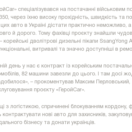
ойСar» спеціалізувався на постачанні військовим 
350, через їхню високу прохідність, швидкість та п
 цих авто в Україні дістати практично неможливо, 
овго й дорого. Тому фахівці проєкту знайшли чудо
– корейські дволітрові дизельні пікапи SsangYong A
нкціональні, витривалі та значно доступніші в ремо
ній день у нас є контракт із корейським постачаль
мобілів, 82 машини завезли до цього. І там досі ж
адобилося», – прокоментував Максим Перловський, с
слуговування проєкту «ГеройCar».
і з логістикою, спричинені блокуванням кордону, ф
 контрактувати нові авто для захисників, закупову
ального бізнесу та донати українців.