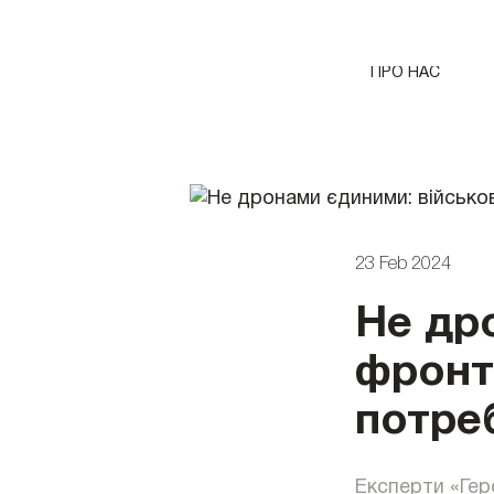
ПРО НАС
23 Feb 2024
Не др
фронт
потреб
Експерти «Гер