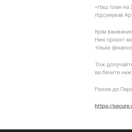
«Наш план на 2
підсумував Ар
Крім вживаних
Нині проєкт ма
тільки фінансо
Тож долучайте
ви бачите ниж
Разом до Пере
https://secur