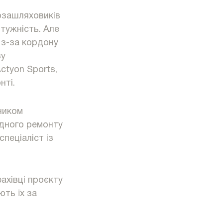
позашляховиків
отужність. Але
а з-за кордону
ву
ctyon Sports,
нті.
ником
одного ремонту
пеціаліст із
ахівці проєкту
ють їх за