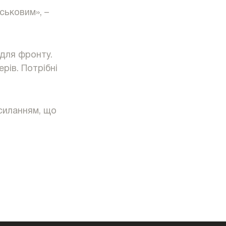
ськовим», –
 для фронту.
рів. Потрібні
осиланням, що