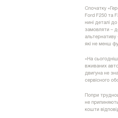
Спочатку «Гер
Ford F250 та F
нині деталі до
замовляти – д
альтернативу 
які не менш фу
«На сьогодніш
вживаних авто
двигуна не зн
сервісного об
Попри труднощ
не припиняють
кошти відповід