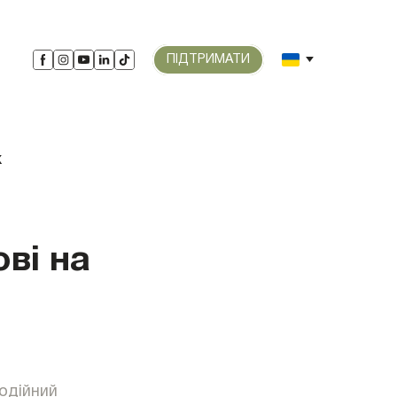
ПІДТРИМАТИ
ві на
годійний