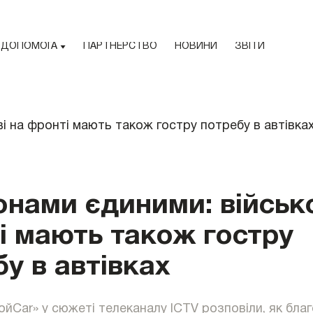
ДОПОМОГА
ПАРТНЕРСТВО
НОВИНИ
ЗВІТИ
онами єдиними: військо
і мають також гостру
у в автівках
ойСar» у сюжеті телеканалу ICTV розповіли, як бла