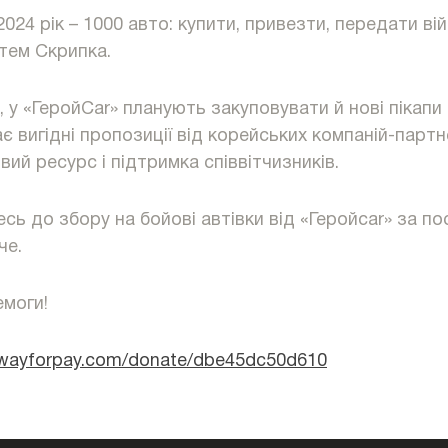
024 рік – 1000 авто: купити, привезти, передати вій
тем Скрипка.
, у «ГеройCar» планують закуповувати й нові пікапи
є вигідні пропозиції від корейських компаній-партне
вий ресурс і підтримка співвітчизників.
сь до збору на бойові автівки від «Геройcar» за п
че.
моги!
e.wayforpay.com/donate/dbe45dc50d610