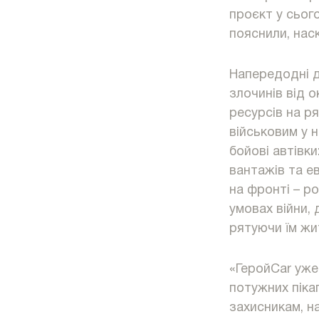
проєкт у сьог
пояснили, нас
Напередодні др
злочинів від 
ресурсів на р
військовим у 
бойові автівки
вантажів та ев
на фронті – р
умовах війни,
рятуючи їм жи
«ГеройСar уже
потужних піка
захисникам, н