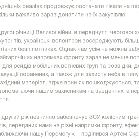
однішніх реаліях продовжує постачати пікапи на пе
кільки важливо зараз донатити на їх закупівлю.
угої річниці Великої війни, в передчутті чергової х
окупантів, українські волонтери зосереджують більш
ятівних безпілотниках. Однак нам усім не можна заб
найгарячіших напрямках фронту зараз не менше пот
: для рейдів мобільних вогневих груп та розвідки, 
акуації поранених, а також для захисту неба в тилу
озхідний матеріал, адже вони як пошкоджуються, так
 допомагаючи нашим захисникам на завданнях, а не
ття.
 другий рік невпинно забезпечує ЗСУ колісним тра
пів, переданих нами на різні напрямки фронту, ефе
аближаючи нашу Перемогу!», – поділився Артем Скри