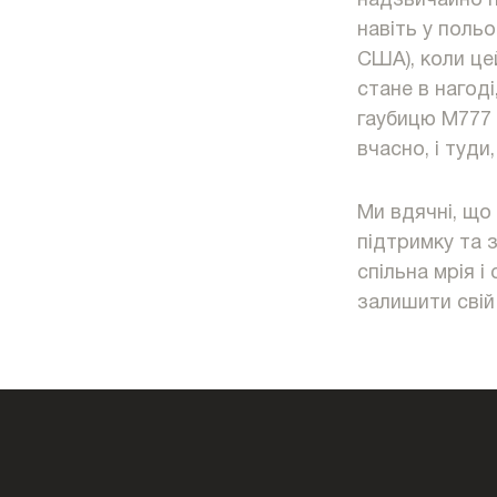
надзвичайно по
навіть у польо
США), коли це
стане в нагоді
гаубицю М777 в
вчасно, і туди
Ми вдячні, що
підтримку та 
спільна мрія і
залишити свій 