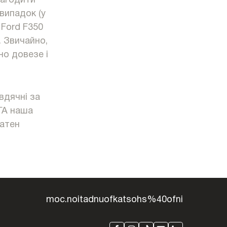
лагодити
 випадок (у
 Ford F350
. Звичайно,
но довезе і
вдячні за
ГА наша
атен
moc.noitadnuofkatsohs%40ofni