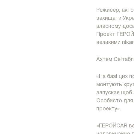
Режисер, акто
захищати Украї
власному досв
Проект ГЕРОЙC
великими піка
Ахтем Сеітабл
«На базі цих п
монтують крут
запускає щоб 
Особисто для 
проекту».
«ГЕРОЙCAR вез