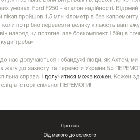
тужні автівки. Вони витривалі і їх доволі легко по
вих умовах. Ford F250 – еталон надійності. Відомий
й пікап пройшов 1,5 млн кілометрів без капремонту.
, коли потрібно перевезти велику кількість вантажу
ін навряд чи потягне, але боєкомплект і бійців точ
, куди треба».
 до нас долучаються небайдужі люди, як Ахтем, ми 
за жагу до захисту та перемоги України.Бо ПЕРЕМО
 спільна справа.
І долучитися може кожен.
Кожен зд
слід в історії спільної ПЕРЕМОГИ!
Про нас
Від малого до великого