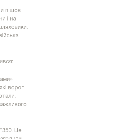
ни пішов
и і на
шляховики.
війська
ився:
нами»,
кі ворог
ртали.
 важливого
F350. Це