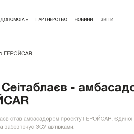
ДОПОМОГА
ПАРТНЕРСТВО
НОВИНИ
ЗВІТИ
 Сеітаблаєв - амбасад
ЙCAR
аєв став амбасадором проекту ГЕРОЙCAR, Єдиної 
а забезпечує ЗСУ автівками.