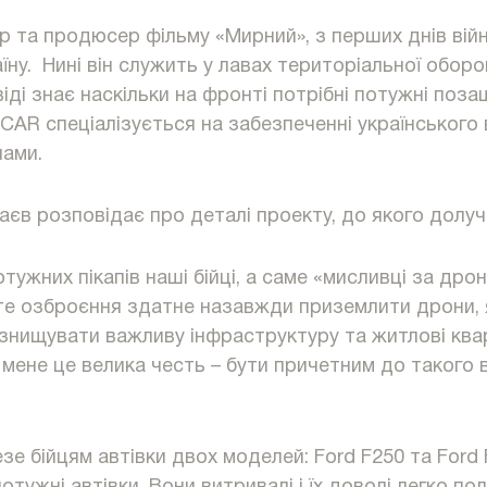
р та продюсер фільму «Мирний», з перших днів вій
ну. Нині він служить у лавах територіальної оборон
іді знає наскільки на фронті потрібні потужні поза
AR спеціалізується на забезпеченні українського 
пами.
аєв розповідає про деталі проекту, до якого долуч
отужних пікапів наші бійці, а саме «мисливці за дро
е озброєння здатне назавжди приземлити дрони, я
знищувати важливу інфраструктуру та житлові ква
мене це велика честь – бути причетним до такого
е бійцям автівки двох моделей: Ford F250 та Ford 