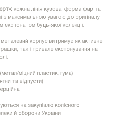
ерт»:
кожна лінія кузова, форма фар та
ні з максимальною увагою до оригіналу.
м експонатом будь-якої колекції.
 металевий корпус витримує як активне
грашки, так і тривале експонування на
лі.
метал/міцний пластик, гума)
ягни та відпусти)
нерційна
вуються на закупівлю колісного
пеки й оборони України