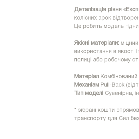
Деталізація рівня «Експ
колісних арок відтворе
Це робить модель гідни
Якісні матеріали:
міцний
використання в якості і
полиці або робочому сто
Матеріал
Комбінований (
Механізм
Pull-Back (відт
Тип моделі
Сувенірна, і
* зібрані кошти спрямо
транспорту для Сил без