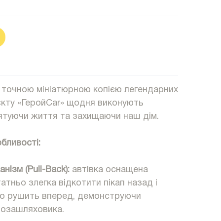
 точною мініатюрною копією легендарних
роєкту «ГеройCar» щодня виконують
рятуючи життя та захищаючи наш дім.
обливості:
нізм (Pull-Back):
автівка оснащена
атньо злегка відкотити пікап назад і
мко рушить вперед, демонструючи
позашляховика.