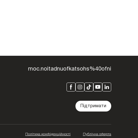
moc.noitadnuofkatsohs%40ofni
Підтримати
Політика конфіденційності
Публічна оферта